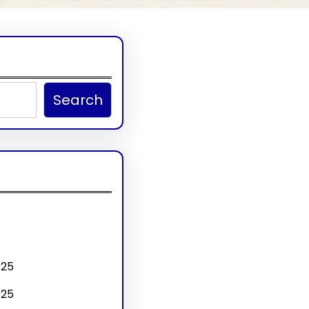
Search
025
025