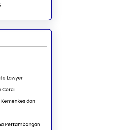
5
te Lawyer
 Cerai
ar Kemenkes dan
aha Pertambangan