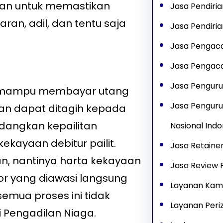
uan untuk memastikan
Jasa Pendiria
ran, adil, dan tentu saja
Jasa Pendiri
Jasa Pengac
Jasa Pengaca
Jasa Penguru
dak mampu membayar utang
Jasa Penguru
dan dapat ditagih kepada
Sedangkan kepailitan
Nasional Indo
kayaan debitur pailit.
Jasa Retaine
an, nantinya harta kekayaan
Jasa Review P
or yang diawasi langsung
Layanan Kam
semua proses ini tidak
Layanan Peri
i Pengadilan Niaga.