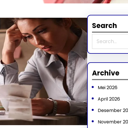
Search
S
e
a
r
Archive
c
Mei 2026
h
April 2026
Desember 2
November 2