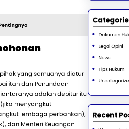
Categorie
 Pentingnya
Dokumen Hu
mohonan
Legal Opini
News
Tips Hukum
 pihak yang semuanya diatur
Uncategoriz
pailitan dan Penundaan
antaranya adalah debitur itu
n (jika menyangkut
yangkut lembaga perbankan),
Recent Po
), dan Menteri Keuangan