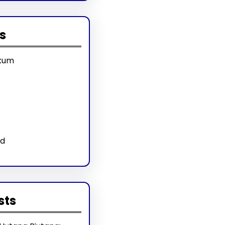
s
kum
ed
sts