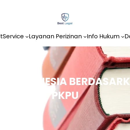
t
Service
Layanan Perizinan
Info Hukum
D
 DI INDONESIA BERDASARK
PKPU