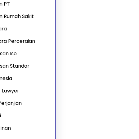
n PT
an Rumah Sakit
ara
ra Perceraian
san Iso
san Standar
nesia
r Lawyer
erjanjian
i
zinan