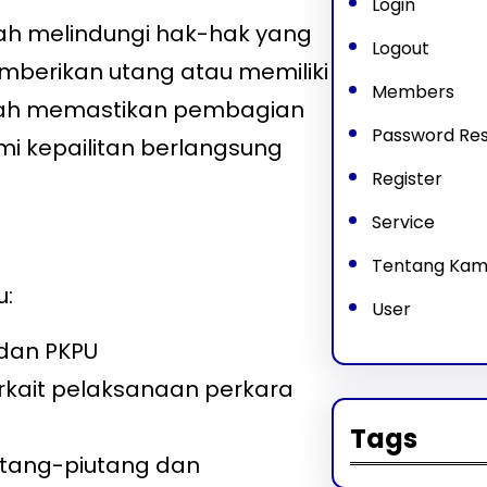
Login
lah melindungi hak-hak yang
Logout
emberikan utang atau memiliki
Members
dalah memastikan pembagian
Password Re
i kepailitan berlangsung
Register
Service
Tentang Kam
u:
User
 dan PKPU
kait pelaksanaan perkara
Tags
utang-piutang dan