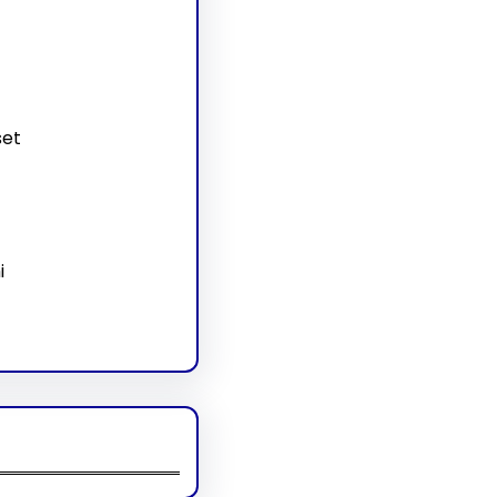
set
i