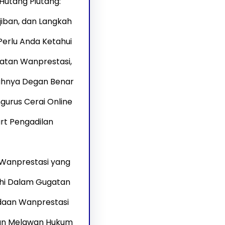
Hutang Piutang:
ajiban, dan Langkah
erlu Anda Ketahui
atan Wanprestasi,
ahnya Degan Benar
urus Cerai Online
rt Pengadilan
Wanprestasi yang
hi Dalam Gugatan
daan Wanprestasi
an Melawan Hukum