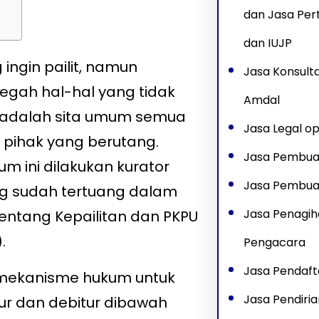
dan Jasa Pe
dan IUJP
ingin pailit, namun
Jasa Konsult
gah hal-hal yang tidak
Amdal
an adalah sita umum semua
Jasa Legal op
 pihak yang berutang.
Jasa Pembua
m ini dilakukan kurator
Jasa Pembua
 sudah tertuang dalam
Jasa Penagih
ntang Kepailitan dan PKPU
).
Pengacara
Jasa Pendaft
 mekanisme hukum untuk
Jasa Pendiri
ur dan debitur dibawah