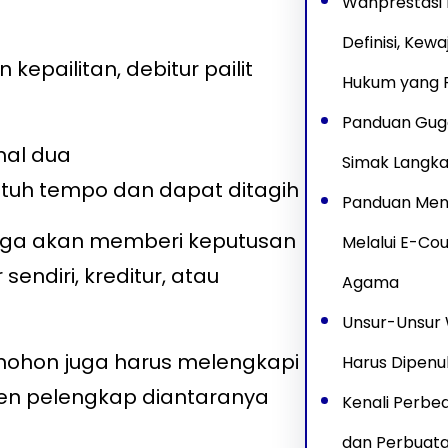
Wanprestasi 
Definisi, Kew
epailitan, debitur pailit
Hukum yang P
Panduan Gug
mal dua
Simak Langk
jatuh tempo dan dapat ditagih
Panduan Meng
Niaga akan memberi keputusan
Melalui E-Cou
endiri, kreditur, atau
Agama
Unsur-Unsur 
mohon juga harus melengkapi
Harus Dipenu
 pelengkap diantaranya
Kenali Perbe
dan Perbuat