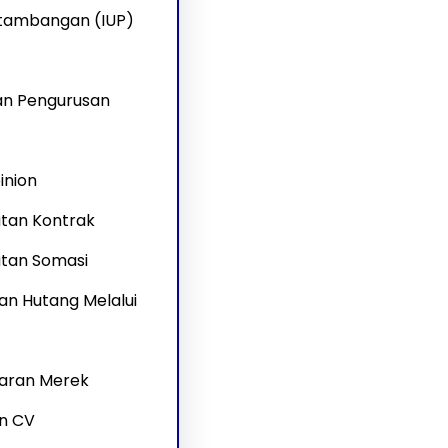
rtambangan (IUP)
an Pengurusan
inion
tan Kontrak
tan Somasi
an Hutang Melalui
aran Merek
an CV