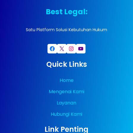
Best Legal:
Satu Platform Solusi Kebutuhan Hukum
Facebook
X
Instagram
YouTube
Quick Links
Home
Mengenai Kami
Layanan
Hubungi Kami
Link Penting