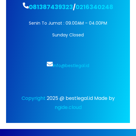
081387439323
/
0216340248
Senin To Jumat : 09.00AM – 04.00PM
Sunday Closed
info@bestlegal.id
Copyright
2025 @ bestlegal.id Made by
ngide.cloud