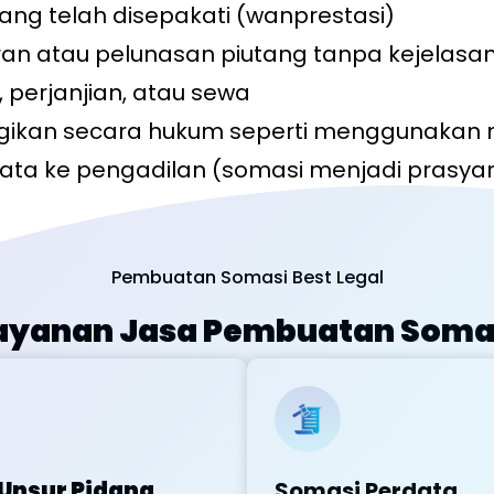
 yang telah disepakati (wanprestasi)
n atau pelunasan piutang tanpa kejelasan
 perjanjian, atau sewa
gikan secara hukum seperti menggunakan m
data ke pengadilan (somasi menjadi prasy
Pembuatan Somasi Best Legal
ayanan Jasa Pembuatan Soma
Unsur Pidana
Somasi Perdata