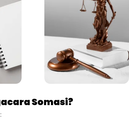
acara Somasi?
: