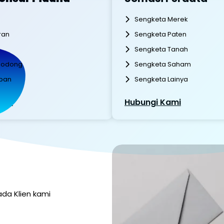
Sengketa Merek
ran
Sengketa Paten
Sengketa Tanah
 Bodong
Sengketa Saham
pan
Sengketa Lainya
ami
Hubungi Kami
da Klien kami