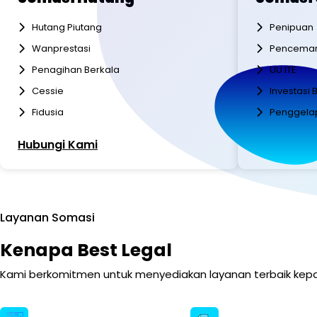
Hutang Piutang
Penipuan
Wanprestasi
Pencema
Penagihan Berkala
UU ITE
Cessie
Investasi
Fidusia
Penggela
Hubungi Kami
Hubungi K
Layanan Somasi
Kenapa Best Legal
Kami berkomitmen untuk menyediakan layanan terbaik kepa