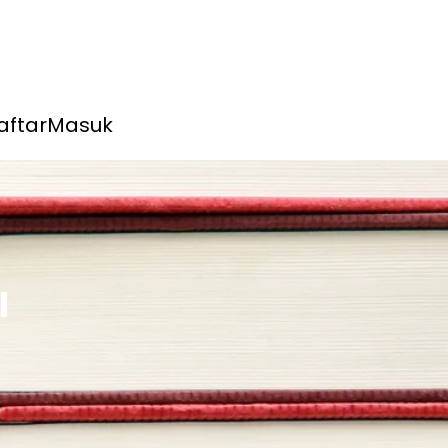
aftar
Masuk
I