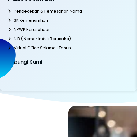
Pengecekan & Pemesanan Nama
SK Kemenumham
NPWP Perusahaan
NIB ( Nomor Induk Berusaha)
Virtual Office Selama 1 Tahun
Hubungi Kami