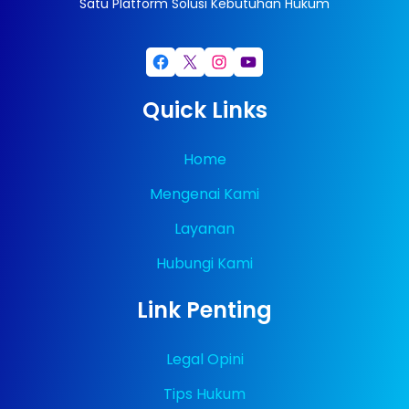
Satu Platform Solusi Kebutuhan Hukum
Facebook
X
Instagram
YouTube
Quick Links
Home
Mengenai Kami
Layanan
Hubungi Kami
Link Penting
Legal Opini
Tips Hukum