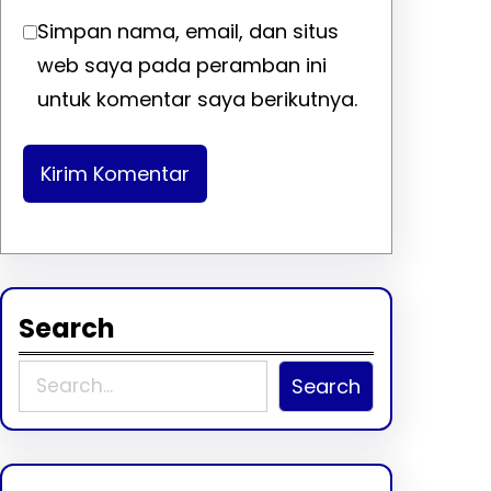
Simpan nama, email, dan situs
web saya pada peramban ini
untuk komentar saya berikutnya.
Search
S
Search
e
a
r