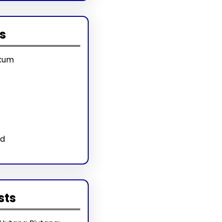
s
kum
ed
sts