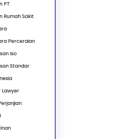
n PT
an Rumah Sakit
ara
ra Perceraian
san Iso
san Standar
nesia
r Lawyer
erjanjian
i
zinan