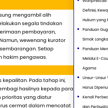
Wanprestasi 
Definisi, Kew
ngsung mengambil alih
Hukum yang P
elakukan segala tindakan
Panduan Gug
penerimaan pembayaran,
Simak Langk
. Namun, wewenang kurator
 sembarangan. Setiap
Panduan Meng
n hakim pengawas.
Melalui E-Cou
Agama
Unsur-Unsur 
kepailitan. Pada tahap ini,
Harus Dipenu
membagi hasilnya kepada para
 prioritas yang diatur
Kenali Perbe
harus cermat dalam mencatat
dan Perbuat