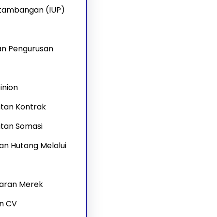
rtambangan (IUP)
an Pengurusan
inion
tan Kontrak
tan Somasi
an Hutang Melalui
aran Merek
an CV