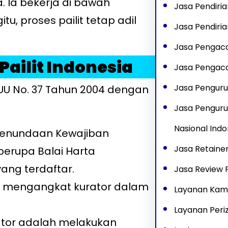
. Ia bekerja di bawah
Jasa Pendiria
 proses pailit tetap adil
Jasa Pendiri
Jasa Pengac
ailit Indonesia
Jasa Pengaca
Jasa Penguru
 UU No. 37 Tahun 2004 dengan
Jasa Penguru
Nasional Indo
 Penundaan Kewajiban
Jasa Retaine
berupa Balai Harta
yang terdaftar.
Jasa Review P
an mengangkat kurator dalam
Layanan Kam
Layanan Peri
ator adalah melakukan