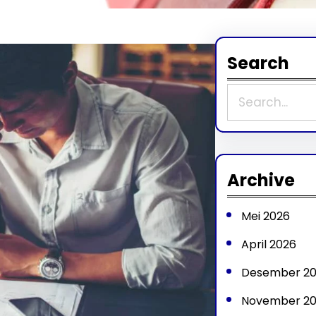
Search
S
e
a
r
Archive
c
Mei 2026
h
April 2026
Desember 2
November 2