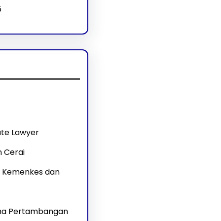
5
te Lawyer
 Cerai
ar Kemenkes dan
aha Pertambangan