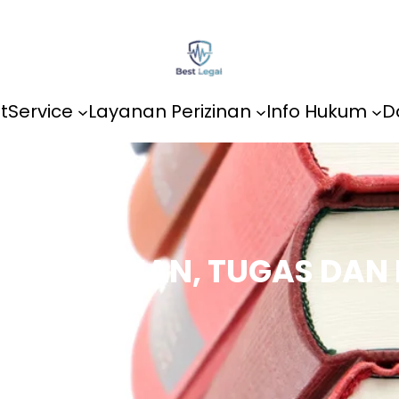
t
Service
Layanan Perizinan
Info Hukum
D
: PENGERTIAN, TUGAS D