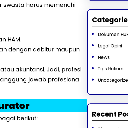
tor swasta harus memenuhi
Categorie
Dokumen Hu
dan HAM.
Legal Opini
ngan dengan debitur maupun
News
atau akuntansi. Jadi, profesi
Tips Hukum
 tanggung jawab profesional
Uncategoriz
urator
Recent Po
agai berikut: