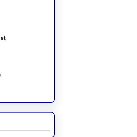
set
i