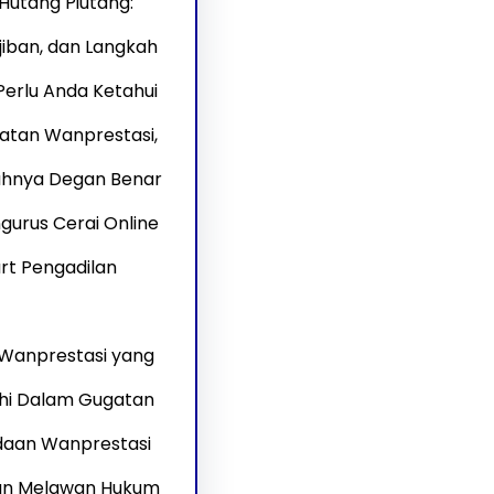
Hutang Piutang:
ajiban, dan Langkah
erlu Anda Ketahui
atan Wanprestasi,
ahnya Degan Benar
urus Cerai Online
rt Pengadilan
Wanprestasi yang
hi Dalam Gugatan
daan Wanprestasi
an Melawan Hukum