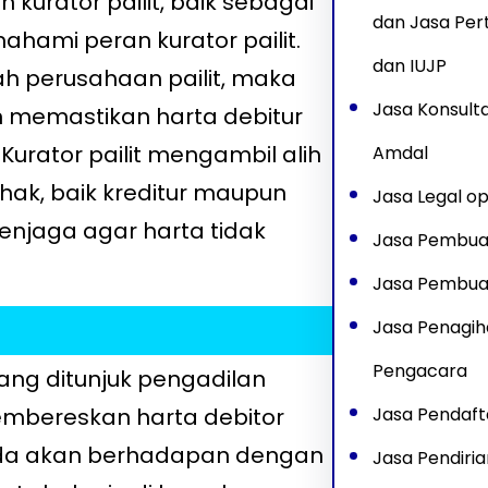
kurator pailit, baik sebagai
dan Jasa Pe
ahami peran kurator pailit.
dan IUJP
 perusahaan pailit, maka
Jasa Konsult
an memastikan harta debitur
Kurator pailit mengambil alih
Amdal
hak, baik kreditur maupun
Jasa Legal op
menjaga agar harta tidak
Jasa Pembua
Jasa Pembua
Jasa Penagih
Pengacara
ang ditunjuk pengadilan
mbereskan harta debitor
Jasa Pendaft
, Anda akan berhadapan dengan
Jasa Pendiri