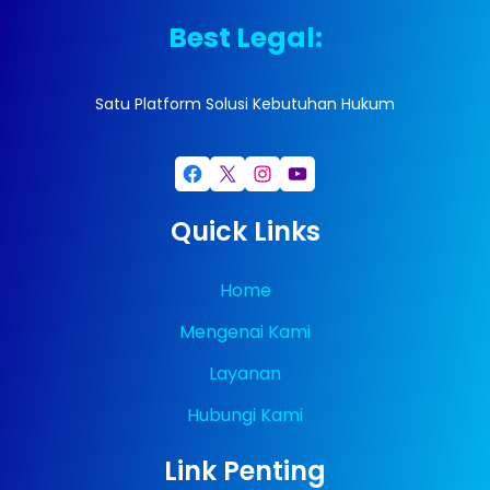
Best Legal:
Satu Platform Solusi Kebutuhan Hukum
Facebook
X
Instagram
YouTube
Quick Links
Home
Mengenai Kami
Layanan
Hubungi Kami
Link Penting